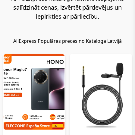
pieprasītākās
salīdzināt cenas, izvērtēt pārdevējus un
preces,
salīdzināt
iepirkties ar pārliecību.
cenas un
iepirkties
droši
AliExpress
Populāras preces no Kataloga Latvijā
vienuviet.
Izmantojot
AliExpress
katalogu
latviešu
valodā,
iespējams
ātri
izvēlēties
produktus,
iepazīties