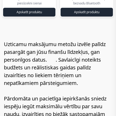
piesūcekni sienai
bezvadu Bluetooth
eiro
eiro
Apskatīt produktu
Apskatīt produktu
Uzticamu maksājumu metožu izvēle palīdz
pasargāt gan jūsu finanšu līdzekļus, gan
personīgos datus.
. Savlaicīgi noteikts
AliExpress katalogs latviski
budžets un reālistiskas gaidas palīdz
izvairīties no liekiem tēriņiem un
nepatīkamiem pārsteigumiem.
Pārdomāta un pacietīga iepirkšanās sniedz
iespēju iegūt maksimālu vērtību par savu
naudu, izvairīties no biežāk sastopamajām