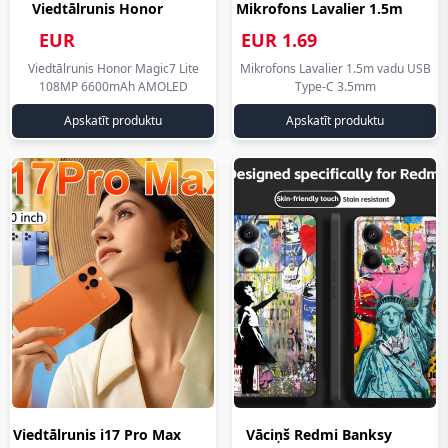
Viedtālrunis Honor
Mikrofons Lavalier 1.5m
ar
Magic7 Lite...
vadu U... aliexpress.lv
atsauksmēm
EUR
EUR 1.69
aliexpress.lv eiro
eiro
un atrast
355.71
aliexpress.lv
Viedtālrunis Honor Magic7 Lite
Mikrofons Lavalier 1.5m vadu USB
izdevīgākos
108MP 6600mAh AMOLED
Type-C 3.5mm
aliexpress.lv
eiro
piedāvājumus.
eiro
Apskatīt produktu
Apskatīt produktu
Pārskatāma
struktūra
un ērta
meklēšana
ļauj viegli
orientēties
plašajā
preču
klāstā,
palīdzot
pieņemt
Viedtālrunis i17 Pro Max
Vāciņš Redmi Banksy