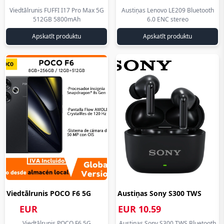
eiro
eiro
aliexpress.lv
aliexpress.lv
Viedtālrunis FUFFI I17 Pro Max 5G
Austiņas Lenovo LE209 Bluetooth
512GB 5800mAh
6.0 ENC stereo
eiro
eiro
Apskatīt produktu
Apskatīt produktu
Viedtālrunis POCO F6 5G
Austiņas Sony S300 TWS
Snapdr... aliexpress.lv
Bluetoo... aliexpress.lv
EUR
EUR 10.59
eiro
eiro
319.00
aliexpress.lv
Viedtālrunis POCO F6 5G
Austiņas Sony S300 TWS Bluetooth