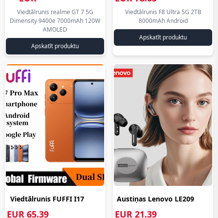
431.74
aliexpress.lv
Viedtālrunis realme GT 7 5G
Viedtālrunis F8 Ultra 5G 2TB
Dimensity 9400e 7000mAh 120W
8000mAh Android
aliexpress.lv
eiro
AMOLED
eiro
Apskatīt produktu
Apskatīt produktu
Viedtālrunis FUFFI I17
Austiņas Lenovo LE209
Pro Max... aliexpress.lv
Bluetoot... aliexpress.lv
EUR 65.39
EUR 21.39