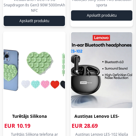
Snapdragon 8s Gen3 90W 5000mAh
sporta
aliexpress.lv
eiro
NFC
eiro
Apskatīt produktu
Apskatīt produktu
Turētājs Silikona
Austiņas Lenovo LES-
telefona ar ...
102 klipša... aliexpress.lv
EUR 10.19
EUR 28.69
aliexpress.lv eiro
eiro
aliexpress.lv
aliexpress.lv
Turētājs Silikona telefona ar
Austiņas Lenovo LES-102 klipša