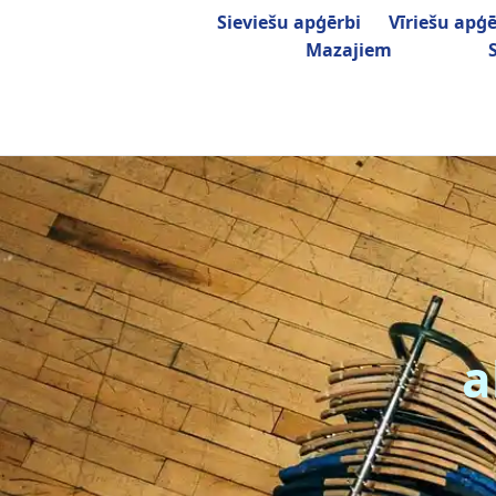
Sieviešu apģērbi
Vīriešu apģē
katalogs
katalogs
Mazajiem
bērniem katalogs
a