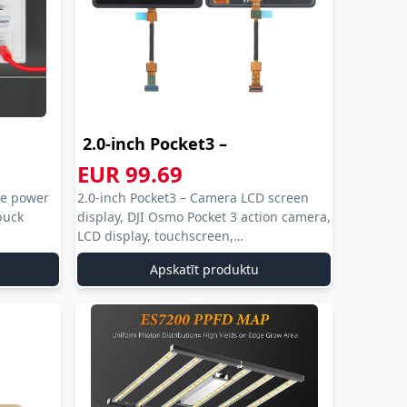
2.0-inch Pocket3 –
Camera LCD ...
EUR 99.69
aliexpress com
le power
2.0-inch Pocket3 – Camera LCD screen
aliexpress
aliexpress
buck
display, DJI Osmo Pocket 3 action camera,
com
LCD display, touchscreen,
repair/replacement part.
aliexpress
Apskatīt produktu