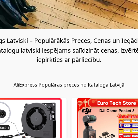
ērtu un
saprotamu
veidu, kā
atrast
pieprasītākās
gs Latviski – Populārākās Preces, Cenas un Iegād
preces,
talogu latviski iespējams salīdzināt cenas, izvēr
salīdzināt
cenas un
iepirkties ar pārliecību.
iepirkties
droši
vienuviet.
AliExpress
Populāras preces no Kataloga Latvijā
Izmantojot
AliExpress
katalogu
latviešu
valodā,