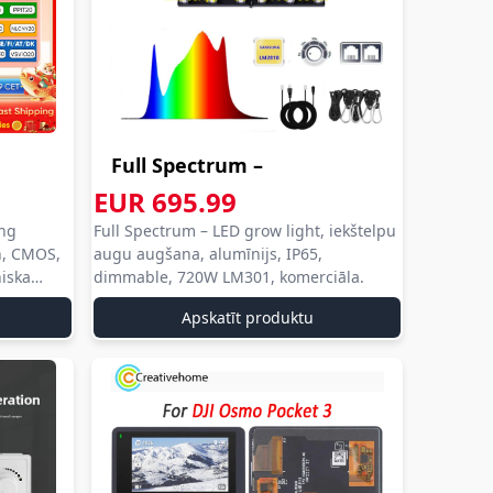
Full Spectrum –
LED grow light...
EUR 695.99
aliexpress com
ing
Full Spectrum – LED grow light, iekštelpu
aliexpress
aliexpress
n, CMOS,
augu augšana, alumīnijs, IP65,
com
iska
dimmable, 720W LM301, komerciāla.
aliexpress
Apskatīt produktu