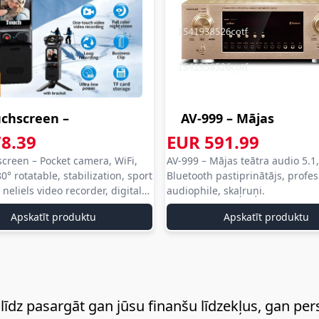
vienkārša,
saprotama
un ērta
ikvienam
pircējam.
uchscreen –
AV-999 – Mājas
t camera...
teātra audio 5....
8.39
EUR 591.99
xpress com
aliexpress com
creen – Pocket camera, WiFi,
AV-999 – Mājas teātra audio 5.1,
press
aliexpress
iexpress
aliexpress
0° rotatable, stabilization, sport
Bluetooth pastiprinātājs, profes
com
neliels video recorder, digital
audiophile, skaļruņi.
press
aliexpress
Apskatīt produktu
Apskatīt produktu
dz pasargāt gan jūsu finanšu līdzekļus, gan pe