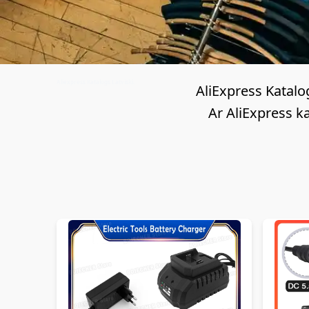
Aliexpress Katalogs Latviski.
AliExpress Katalo
Ar AliExpress ka