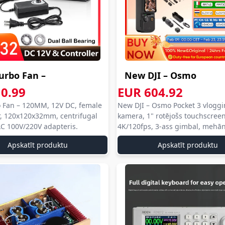
iespējams
ātri
izvēlēties
produktus,
iepazīties
ar
urbo Fan –
New DJI – Osmo
atsauksmēm
un atrast
 12V DC,...
Pocket 3 vloggi...
0.99
EUR 604.92
izdevīgākos
xpress com
aliexpress com
o Fan – 120MM, 12V DC, female
New DJI – Osmo Pocket 3 vlogg
press
aliexpress
piedāvājumus.
iexpress
aliexpress
, 120x120x32mm, centrifugal
kamera, 1" rotējošs touchscree
com
AC 100V/220V adapteris.
4K/120fps, 3-ass gimbal, mehān
stabilizācija.
press
aliexpress
Apskatīt produktu
Apskatīt produktu
Pārskatāma
struktūra
un ērta
meklēšana
ļauj viegli
orientēties
plašajā