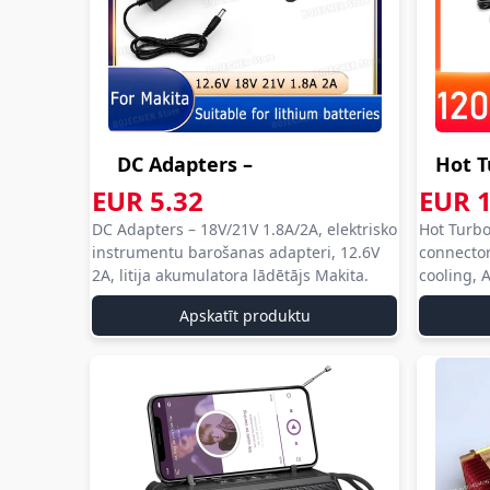
DC Adapters –
Hot T
18V/21V 1.8A/2A,...
120MM,
EUR 5.32
EUR 1
aliexpress com
alie
DC Adapters – 18V/21V 1.8A/2A, elektrisko
Hot Turb
aliexpress
aliex
aliexpress
al
instrumentu barošanas adapteri, 12.6V
connector
com
com
2A, litija akumulatora lādētājs Makita.
cooling, 
aliexpress
aliex
Apskatīt produktu