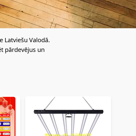
e Latviešu Valodā.
tēt pārdevējus un