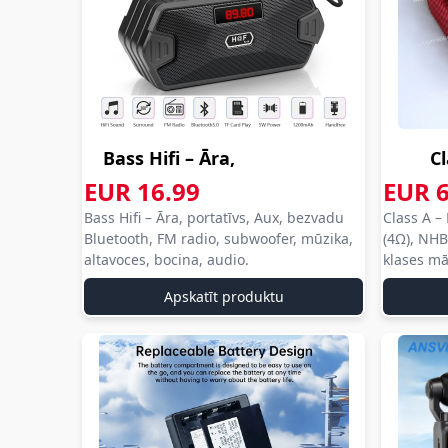
Bass Hifi – Āra,
Cl
portatīvs, Au...
Pasti
EUR 16.99
EUR 6
aliexpress com
140W..
Bass Hifi – Āra, portatīvs, Aux, bezvadu
Class A –
aliexpress
aliex
aliexpress
com 
Bluetooth, FM radio, subwoofer, mūzika,
(4Ω), NHB
com
com
altavoces, bocina, audio.
klases mā
aliexpress
aliex
Apskatīt produktu