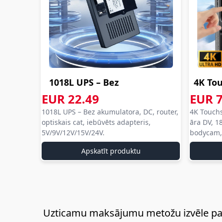
1018L UPS – Bez
4K To
akumulatora, D...
Pocke
EUR 22.49
EUR 7
aliexpress com
alie
1018L UPS – Bez akumulatora, DC, router,
4K Touchs
aliexpress
aliex
aliexpress
al
optiskais cat, iebūvēts adapteris,
āra DV, 18
com
com
5V/9V/12V/15V/24V.
bodycam, 
vlog cam.
aliexpress
aliex
Apskatīt produktu
Uzticamu maksājumu metožu izvēle palī