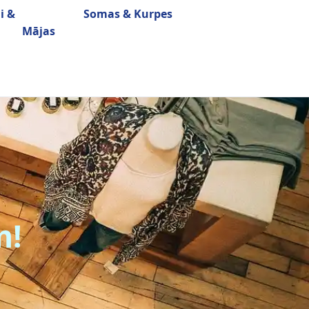
i &
Somas & Kurpes
ja katalogs
katalogs
Mājas
instrumenti
katalogs
m!