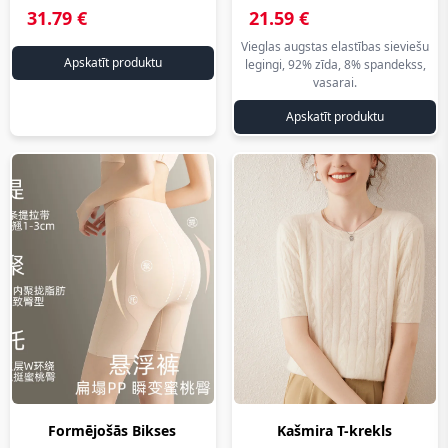
iepirkties
www.aliexpress.lv на
www.aliexpress.lv на
31.79 €
21.59 €
русском
русском
ar
www.aliexpress.lv
www.aliexpress.lv
Vieglas augstas elastības sieviešu
pārliecību.
Apskatīt produktu
legingi, 92% zīda, 8% spandekss,
на
на
vasarai.
русском
русском
Apskatīt produktu
Formējošās Bikses
Kašmira T-krekls