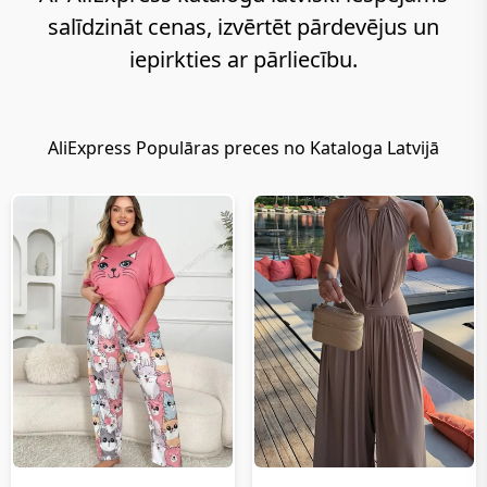
iepirkšanos
salīdzināt cenas, izvērtēt pārdevējus un
Latvijā.
iepirkties ar pārliecību.
Izmantojot
www.aliexpress.lv
AliExpress
Populāras preces no Kataloga Latvijā
на
русском
katalogu,
iespējams
pārbaudīt
cenas un
izvēlēties
labāko
piedāvājumu.
www.aliexpress.lv
на