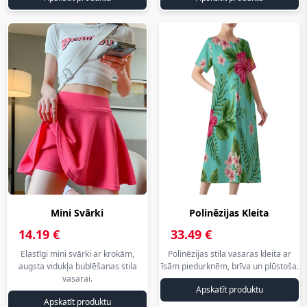
на
на
русском
русском
Mini Svārki
Polinēzijas Kleita
www.aliexpress.lv на
www.aliexpress.lv на
14.19 €
33.49 €
русском
русском
www.aliexpress.lv
www.aliexpress.lv
Elastīgi mini svārki ar krokām,
Polinēzijas stila vasaras kleita ar
augsta vidukļa bublēšanas stila
īsām piedurknēm, brīva un plūstoša.
на
на
vasarai.
русском
русском
Apskatīt produktu
Apskatīt produktu