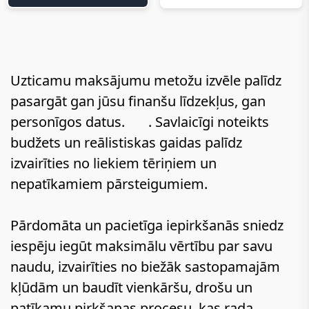
Uzticamu maksājumu metožu izvēle palīdz
pasargāt gan jūsu finanšu līdzekļus, gan
personīgos datus.
. Savlaicīgi noteikts
www.aliexpress.lv на русском
budžets un reālistiskas gaidas palīdz
izvairīties no liekiem tēriņiem un
nepatīkamiem pārsteigumiem.
Pārdomāta un pacietīga iepirkšanās sniedz
iespēju iegūt maksimālu vērtību par savu
naudu, izvairīties no biežāk sastopamajām
kļūdām un baudīt vienkāršu, drošu un
patīkamu pirkšanas procesu, kas rada